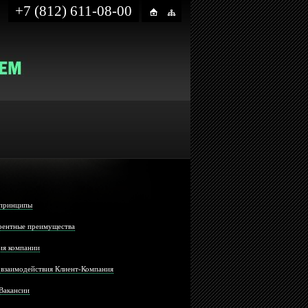
+7 (812) 611-08-00
принципы
рентные преимущества
ия компании
 взаимодействия Клиент-Компания
Вакансии