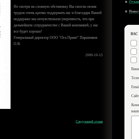
Отзыв
Не смотря на сложную обстановку Вы смогли своим
Новос
трудом очень крепко поддержать нас и благодаря Вашей
поддержке мы почувствовали уверенность, что при
дальнейшем сотрудничестве с Вашей компанией, у нас
все будет хорошо!
ВАС
Генеральный директор ООО "Ога Принт" Паршенков
О.В.
2009-10-15
Ваш
Тел
Emai
Сайт
Комм
ваше
Следующий отзыв