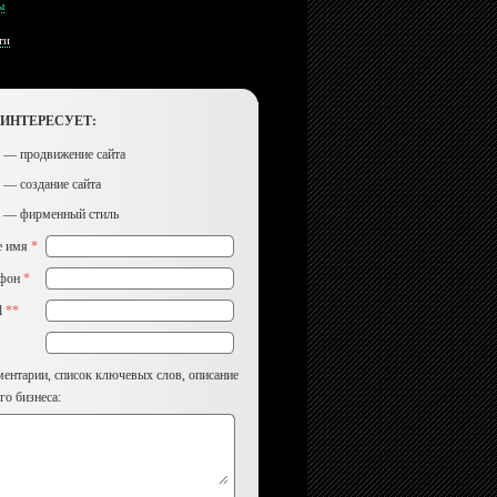
ы
ти
 ИНТЕРЕСУЕТ:
— продвижение сайта
— создание сайта
— фирменный стиль
е имя
*
ефон
*
l
**
ентарии, список ключевых слов, описание
го бизнеса: