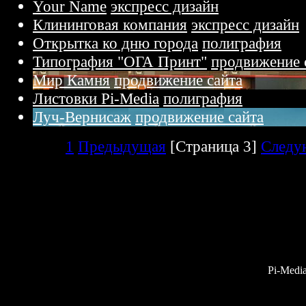
Your Name
экспресс дизайн
Клининговая компания
экспресс дизайн
Открытка ко дню города
полиграфия
Типография "ОГА Принт"
продвижение 
Мир Камня
продвижение сайта
Листовки Pi-Media
полиграфия
Луч-Вернисаж
продвижение сайта
1
Предыдущая
[
Cтраница 3
]
Следу
Pi-Medi