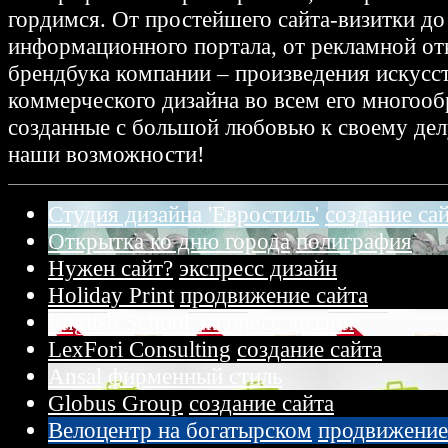
гордимся. От простейшего сайта-визитки до
информационного портала, от рекламной от
брендбука компании – произведения искусс
коммерческого дизайна во всем его многооб
созданные с большой любовью к своему дел
наши возможности!
Студия дизайна 'Евростиль'
создание са
Открытка ко дню города
полиграфия
Нужен сайт?
экспресс дизайн
Holiday Print
продвижение сайта
English School
экспресс дизайн
LexFori Consulting
создание сайта
Ansal
фирменный стиль
Globus Group
создание сайта
Велоцентр на богатырском
продвижение