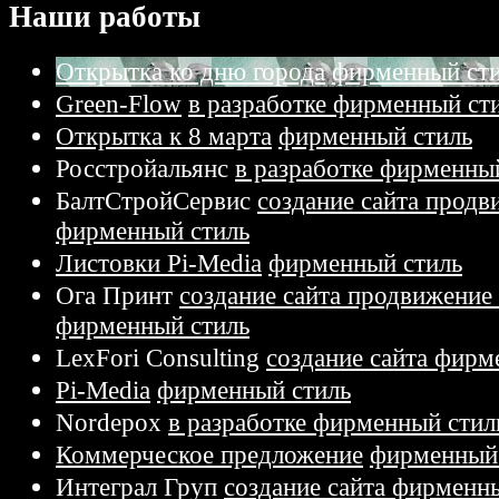
Наши работы
Открытка ко дню города
фирменный ст
Green-Flow
в разработке фирменный ст
Открытка к 8 марта
фирменный стиль
Росстройальянс
в разработке фирменны
БалтСтройСервис
создание сайта продв
фирменный стиль
Листовки Pi-Media
фирменный стиль
Ога Принт
создание сайта продвижение 
фирменный стиль
LexFori Consulting
создание сайта фирм
Pi-Media
фирменный стиль
Nordepox
в разработке фирменный стил
Коммерческое предложение
фирменный 
Интеграл Груп
создание сайта фирменн