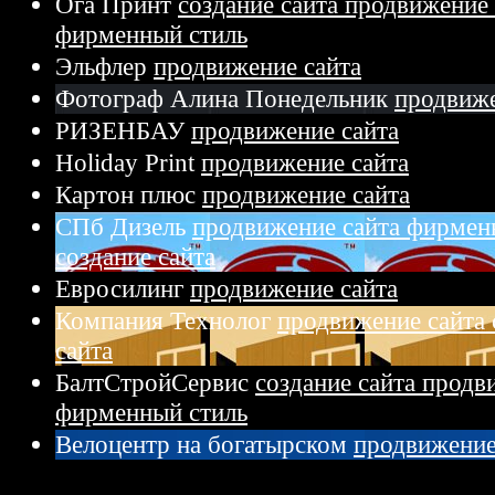
Ога Принт
создание сайта продвижение 
фирменный стиль
Эльфлер
продвижение сайта
Фотограф Алина Понедельник
продвиже
РИЗЕНБАУ
продвижение сайта
Holiday Print
продвижение сайта
Картон плюс
продвижение сайта
СПб Дизель
продвижение сайта фирмен
создание сайта
Евросилинг
продвижение сайта
Компания Технолог
продвижение сайта 
сайта
БалтСтройСервис
создание сайта продв
фирменный стиль
Велоцентр на богатырском
продвижение