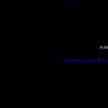
1
2
3
Pi-M
Продвижение сайтов
|
Поис