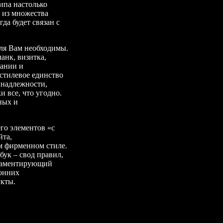
ипа настолько
е из множества
да будет связан с
иля Вам необходимы.
анк, визитка,
лании и
стилевое единство
инадлежности,
 все, что угодно.
ных и
го элементов «с
йта,
м фирменном стиле.
бук – свод правил,
гламентирующий
ронних
укты.