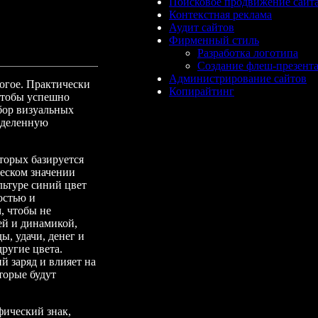
Поисковое продвижение сайт
Контекстная реклама
Аудит сайтов
Фирменный стиль
Разработка логотипа
Создание флеш-презент
Администрирование сайтов
ногое. Практически
Копирайтинг
 чтобы успешно
бор визуальных
еделенную
оторых базируется
ческом значении
льтуре синий цвет
остью и
, чтобы не
ей и динамикой,
ы, удачи, денег и
ругие цвета.
й заряд и влияет на
торые будут
фический знак,