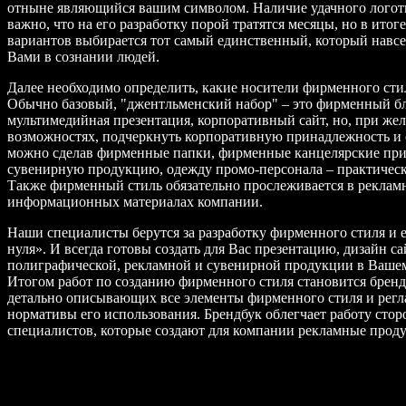
отныне являющийся вашим символом. Наличие удачного логот
важно, что на его разработку порой тратятся месяцы, но в итог
вариантов выбирается тот самый единственный, который навсег
Вами в сознании людей.
Далее необходимо определить, какие носители фирменного ст
Обычно базовый, "джентльменский набор" – это фирменный бл
мультимедийная презентация, корпоративный сайт, но, при же
возможностях, подчеркнуть корпоративную принадлежность и 
можно сделав фирменные папки, фирменные канцелярские пр
сувенирную продукцию, одежду промо-персонала – практически
Также фирменный стиль обязательно прослеживается в реклам
информационных материалах компании.
Наши специалисты берутся за разработку фирменного стиля и е
нуля». И всегда готовы создать для Вас презентацию, дизайн са
полиграфической, рекламной и сувенирной продукции в Ваше
Итогом работ по созданию фирменного стиля становится бренд
детально описывающих все элементы фирменного стиля и ре
нормативы его использования. Брендбук облегчает работу сто
специалистов, которые создают для компании рекламные прод