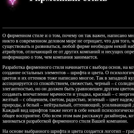
О фирменном стиле и о том, почему он так важен, написано м
никто в современном деловом мире не отрицает, что для того,
существовать и развиваться, любой фирме необходим некий на
атрибутов, отличающий ее от других компаний и несущих опр
информацию о том, чем компания занимается.
Разработка фирменного стиля начинается с выбора основ, на к
создание остальных элементов – шрифта и цвета. О психологи
цветов и их оттенков тоже написано многое. Так в западной ку
ассоциируется со спокойствием, свежестью, черный – с солидн
элегантностью, но он должен быть уравновешен другим цветом
создавать впечатление мрачности и упадка, красный – с энерги
желтый – с общением, светом, радостью, зеленый – цвет надежд
природы, а белый – нейтральный, оттеняющий, усиливающий д
Каждый вид шрифтов также несет в себе некий психологически
общее восприятие. Обо всем этом вам расскажут дизайнеры, ко
заниматься разработкой фирменного стиля Вашей компании.
На основе выбранного шрифта и цвета создается логотип – гра